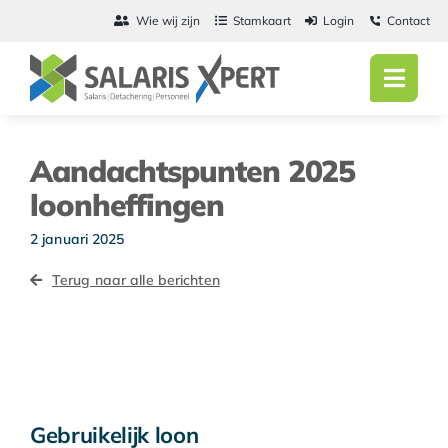
Ga
Wie wij zijn
Stamkaart
Login
Contact
naar
inhoud
Toggl
Navig
Home
Aandachtspunten 2025
Salarisadmini
loonheffingen
Detachering
2 januari 2025
Terug naar alle berichten
Personeel
Vacatures
Actueel
Gebruikelijk loon