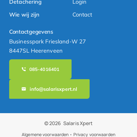
Detachering
Login
Wie wij zijn
Contact
Contactgegevens
Businesspark Friesland-W 27
8447SL Heerenveen
085-4016401
info@salarisxpert.nl
© 2026
Salaris Xpert
Algemene voorwaarden
•
Privacy voorwaarden