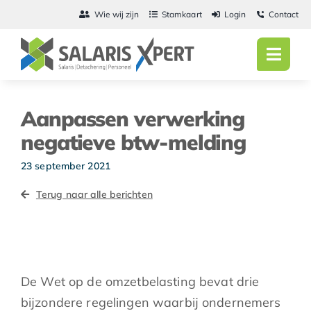
Ga
Wie wij zijn
Stamkaart
Login
Contact
naar
inhoud
Toggl
Navig
Home
Aanpassen verwerking
Salarisadmini
negatieve btw-melding
Detachering
23 september 2021
Terug naar alle berichten
Personeel
Vacatures
Actueel
De Wet op de omzetbelasting bevat drie
bijzondere regelingen waarbij ondernemers