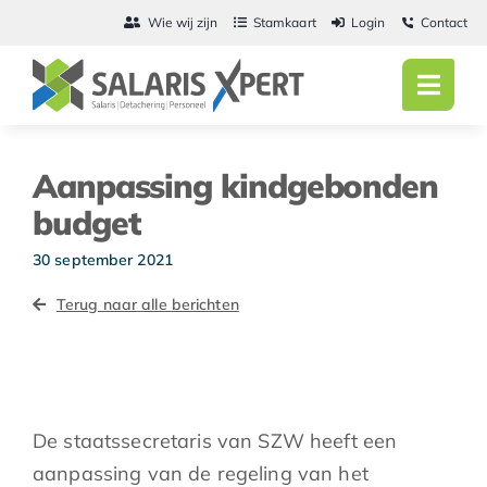
Ga
Wie wij zijn
Stamkaart
Login
Contact
naar
inhoud
Toggl
Navig
Home
Aanpassing kindgebonden
Salarisadmini
budget
Detachering
30 september 2021
Terug naar alle berichten
Personeel
Vacatures
Actueel
De staatssecretaris van SZW heeft een
aanpassing van de regeling van het