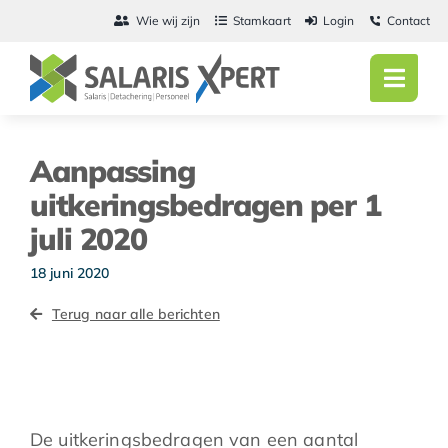
Ga
Wie wij zijn
Stamkaart
Login
Contact
naar
inhoud
Toggl
Navig
Home
Aanpassing
Salarisadmini
uitkeringsbedragen per 1
juli 2020
Detachering
18 juni 2020
Personeel
Terug naar alle berichten
Vacatures
Actueel
De uitkeringsbedragen van een aantal