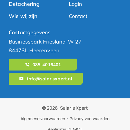
Detachering
Login
Wie wij zijn
Contact
Contactgegevens
Businesspark Friesland-W 27
8447SL Heerenveen
085-4016401
info@salarisxpert.nl
© 2026
Salaris Xpert
Algemene voorwaarden
•
Privacy voorwaarden
Realisatie:
ND-ICT