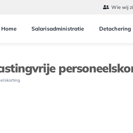
Wie wij z
Home
Salarisadministratie
Detachering
tingvrije personeelsko
elskorting