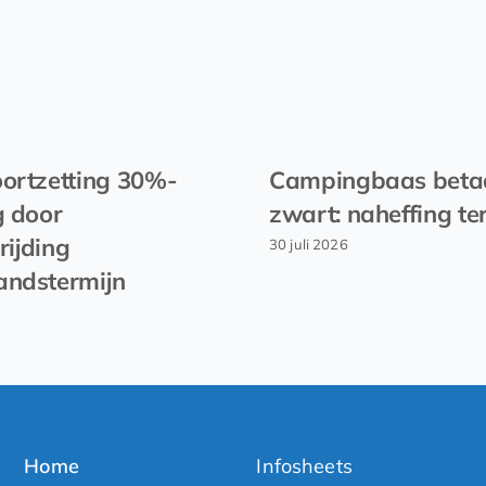
ortzetting 30%-
Campingbaas beta
g door
zwart: naheffing te
rijding
30 juli 2026
andstermijn
Home
Infosheets