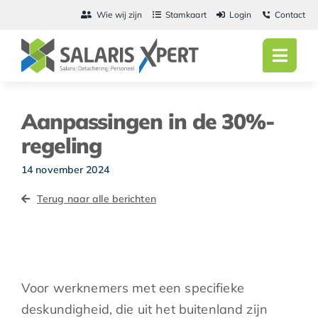
Ga
Wie wij zijn
Stamkaart
Login
Contact
naar
inhoud
Toggl
Navig
Home
Aanpassingen in de 30%-
Salarisadmini
regeling
Detachering
14 november 2024
Terug naar alle berichten
Personeel
Vacatures
Actueel
Voor werknemers met een specifieke
deskundigheid, die uit het buitenland zijn