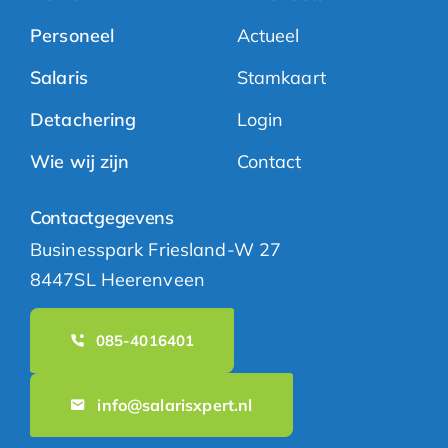
Personeel
Actueel
Salaris
Stamkaart
Detachering
Login
Wie wij zijn
Contact
Contactgegevens
Businesspark Friesland-W 27
8447SL Heerenveen
085-4016401
info@salarisxpert.nl