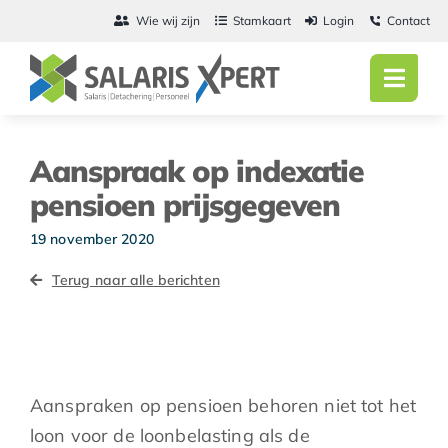
Ga
Wie wij zijn
Stamkaart
Login
Contact
naar
inhoud
Toggl
Navig
Home
Aanspraak op indexatie
Salarisadmini
pensioen prijsgegeven
Detachering
19 november 2020
Terug naar alle berichten
Personeel
Vacatures
Actueel
Aanspraken op pensioen behoren niet tot het
loon voor de loonbelasting als de