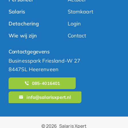
Salaris
Stamkaart
Detachering
Login
Wie wij zijn
Contact
Contactgegevens
Businesspark Friesland-W 27
8447SL Heerenveen
085-4016401
info@salarisxpert.nl
© 2026
Salaris Xpert