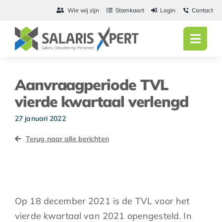
Ga
Wie wij zijn
Stamkaart
Login
Contact
naar
inhoud
Toggl
Navig
Home
Aanvraagperiode TVL
Salarisadmini
vierde kwartaal verlengd
Detachering
27 januari 2022
Terug naar alle berichten
Personeel
Vacatures
Actueel
Op 18 december 2021 is de TVL voor het
vierde kwartaal van 2021 opengesteld. In