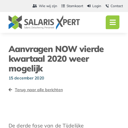
Ga
Wie wij zijn
Stamkaart
Login
Contact
naar
inhoud
Toggl
Navig
Home
Aanvragen NOW vierde
Salarisadmini
kwartaal 2020 weer
mogelijk
Detachering
15 december 2020
Personeel
Terug naar alle berichten
Vacatures
Actueel
De derde fase van de Tijdelijke