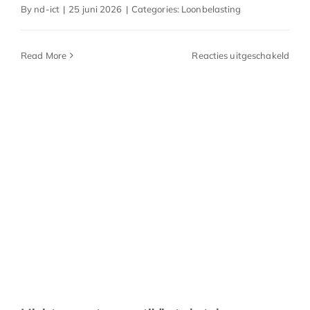
By
nd-ict
|
25 juni 2026
|
Categories:
Loonbelasting
voor
Read More
Reacties uitgeschakeld
Bijte
omd
auto
feitel
ter
besc
staa