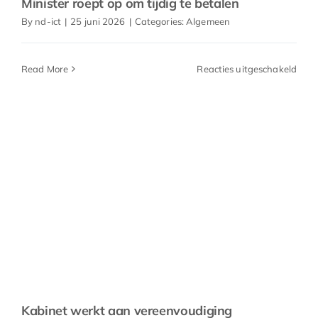
Minister roept op om tijdig te betalen
By
nd-ict
|
25 juni 2026
|
Categories:
Algemeen
voor
Read More
Reacties uitgeschakeld
Minis
roep
op
om
tijdig
te
beta
Kabinet werkt aan vereenvoudiging