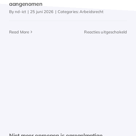
aangenomen
By
nd-ict
|
25 juni 2026
|
Categories:
Arbeidsrecht
voor
Read More
Reacties uitgeschakeld
Wet
invo
rech
van
arbe
op
basi
van
uurta
aan
Niet meer oproepen is onregelmatige