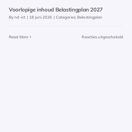
Voorlopige inhoud Belastingplan 2027
By
nd-ict
|
18 juni 2026
|
Categories:
Belastingplan
voor
Read More
Reacties uitgeschakeld
Voor
inho
Bela
202