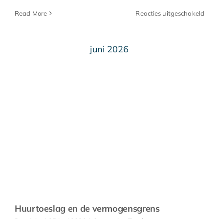
voor
Read More
Reacties uitgeschakeld
Digi
Zakel
maa
juni 2026
grati
inlo
bij
Bela
moge
Huurtoeslag en de vermogensgrens