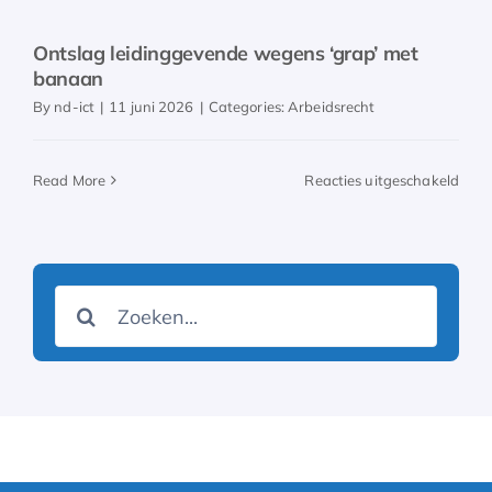
Ontslag leidinggevende wegens ‘grap’ met
banaan
By
nd-ict
|
11 juni 2026
|
Categories:
Arbeidsrecht
voor
Read More
Reacties uitgeschakeld
Onts
leid
weg
‘grap
Zoeken
met
naar:
ban