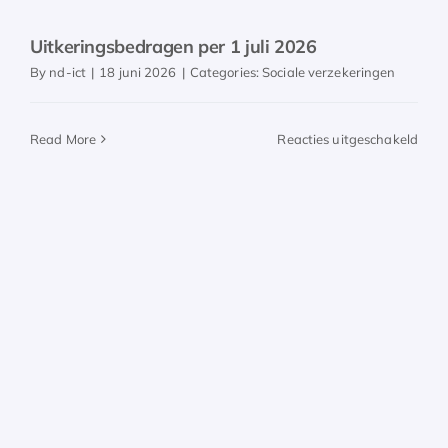
Uitkeringsbedragen per 1 juli 2026
By
nd-ict
|
18 juni 2026
|
Categories:
Sociale verzekeringen
voor
Read More
Reacties uitgeschakeld
Uitk
per
1
juli
202