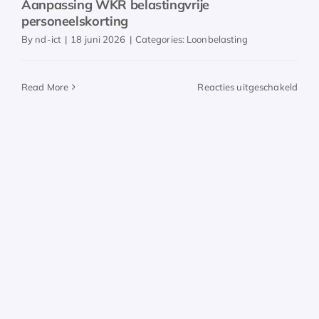
Aanpassing WKR belastingvrije
personeelskorting
By
nd-ict
|
18 juni 2026
|
Categories:
Loonbelasting
voor
Read More
Reacties uitgeschakeld
Aanp
WK
belas
pers