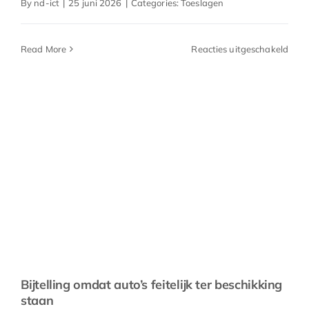
By
nd-ict
|
25 juni 2026
|
Categories:
Toeslagen
voor
Read More
Reacties uitgeschakeld
Huur
en
de
verm
Bijtelling omdat auto’s feitelijk ter beschikking
staan