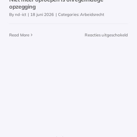
opzegging
By
nd-ict
|
18 juni 2026
|
Categories:
Arbeidsrecht
voor
Read More
Reacties uitgeschakeld
Niet
meer
opro
is
onre
opze