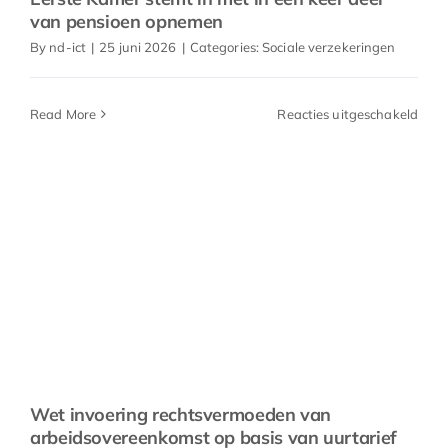
van pensioen opnemen
By
nd-ict
|
25 juni 2026
|
Categories:
Sociale verzekeringen
voor
Read More
Reacties uitgeschakeld
Eers
Kam
stem
in
met
in
één
keer
deel
van
pens
opn
Wet invoering rechtsvermoeden van
arbeidsovereenkomst op basis van uurtarief