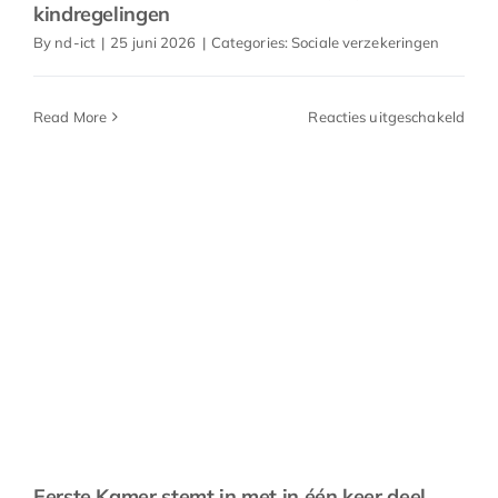
kindregelingen
By
nd-ict
|
25 juni 2026
|
Categories:
Sociale verzekeringen
voor
Read More
Reacties uitgeschakeld
Kabi
werk
aan
vere
kind
Eerste Kamer stemt in met in één keer deel