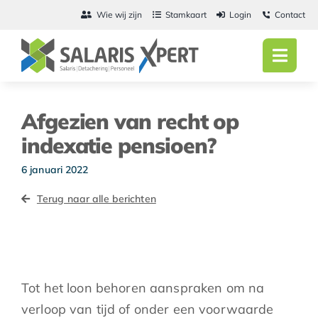
Ga
Wie wij zijn
Stamkaart
Login
Contact
naar
inhoud
Toggl
Navig
Home
Afgezien van recht op
Salarisadmini
indexatie pensioen?
Detachering
6 januari 2022
Terug naar alle berichten
Personeel
Vacatures
Actueel
Tot het loon behoren aanspraken om na
verloop van tijd of onder een voorwaarde