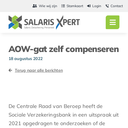
Ga
Wie wij zijn
Stamkaart
Login
Contact
naar
inhoud
Toggl
Navig
Home
AOW-gat zelf compenseren
Salarisadmini
18 augustus 2022
Detachering
Terug naar alle berichten
Personeel
Vacatures
De Centrale Raad van Beroep heeft de
Actueel
Sociale Verzekeringsbank in een uitspraak uit
2021 opgedragen te onderzoeken of de