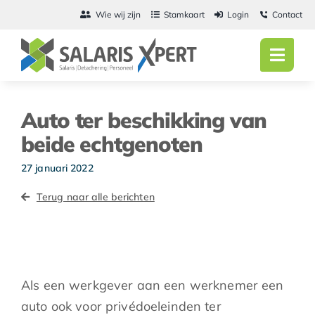
Ga
Wie wij zijn
Stamkaart
Login
Contact
naar
inhoud
Toggl
Navig
Home
Auto ter beschikking van
Salarisadmini
beide echtgenoten
Detachering
27 januari 2022
Terug naar alle berichten
Personeel
Vacatures
Actueel
Als een werkgever aan een werknemer een
auto ook voor privédoeleinden ter