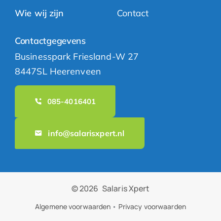
Wie wij zijn
Contact
Contactgegevens
Businesspark Friesland-W 27
8447SL Heerenveen
085-4016401
info@salarisxpert.nl
© 2026
Salaris Xpert
Algemene voorwaarden
•
Privacy voorwaarden