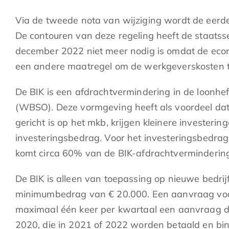
Via de tweede nota van wijziging wordt de eerd
De contouren van deze regeling heeft de staatss
december 2022 niet meer nodig is omdat de econo
een andere maatregel om de werkgeverskosten t
De BIK is een afdrachtvermindering in de loonh
(WBSO). Deze vormgeving heeft als voordeel da
gericht is op het mkb, krijgen kleinere invester
investeringsbedrag. Voor het investeringsbedra
komt circa 60% van de BIK-afdrachtvermindering 
De BIK is alleen van toepassing op nieuwe bedri
minimumbedrag van € 20.000. Een aanvraag voor
maximaal één keer per kwartaal een aanvraag do
2020, die in 2021 of 2022 worden betaald en bi