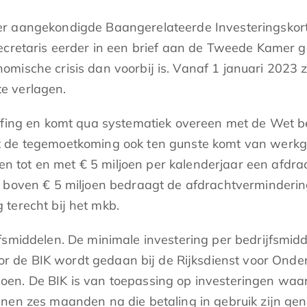
er aangekondigde Baangerelateerde Investeringskort
ecretaris eerder in een brief aan de Tweede Kamer g
mische crisis dan voorbij is. Vanaf 1 januari 2023 z
e verlagen.
effing en komt qua systematiek overeen met de Wet 
t de tegemoetkoming ook ten gunste komt van werkg
ingen tot en met € 5 miljoen per kalenderjaar een af
g boven € 5 miljoen bedraagt de afdrachtverminderi
terecht bij het mkb.
jfsmiddelen. De minimale investering per bedrijfsmid
 de BIK wordt gedaan bij de Rijksdienst voor Onde
en. De BIK is van toepassing op investeringen waart
nnen zes maanden na die betaling in gebruik zijn ge