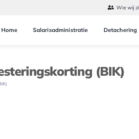
Wie wij z
Home
Salarisadministratie
Detachering
steringskorting (BIK)
BIK)