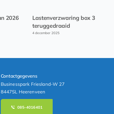
an 2026
Lastenverzwaring box 3
teruggedraaid
4 december 2025
Contactgegevens
Businesspark Friesland-W 27
8447SL Heerenveen
085-4016401