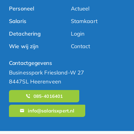
Personeel
Actueel
Salaris
Stamkaart
Detachering
Login
Wie wij zijn
Contact
Contactgegevens
Businesspark Friesland-W 27
8447SL Heerenveen
085-4016401
info@salarisxpert.nl