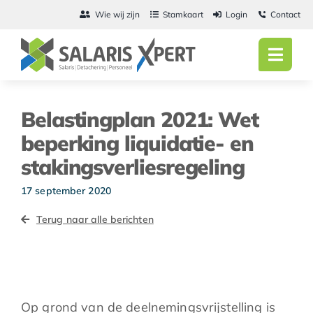
Ga
Wie wij zijn
Stamkaart
Login
Contact
naar
inhoud
Toggl
Navig
Home
Belastingplan 2021: Wet
Salarisadmini
beperking liquidatie- en
stakingsverliesregeling
Detachering
17 september 2020
Personeel
Terug naar alle berichten
Vacatures
Actueel
Op grond van de deelnemingsvrijstelling is