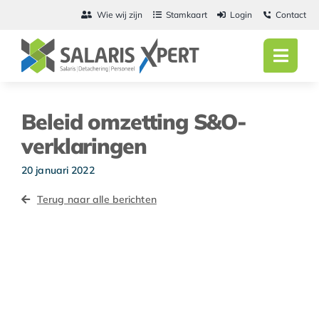
Ga
Wie wij zijn
Stamkaart
Login
Contact
naar
inhoud
Toggl
Navig
Home
Beleid omzetting S&O-
Salarisadmini
verklaringen
Detachering
20 januari 2022
Terug naar alle berichten
Personeel
Vacatures
Actueel