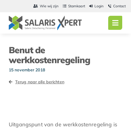
Ga
Wie wij zijn
Stamkaart
Login
Contact
naar
inhoud
Toggl
Navig
Home
Benut de
Salarisadmini
werkkostenregeling
Detachering
15 november 2018
Terug naar alle berichten
Personeel
Vacatures
Actueel
Uitgangspunt van de werkkostenregeling is