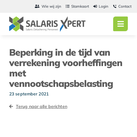
Ga
Wie wij zijn
Stamkaart
Login
Contact
naar
inhoud
Toggl
Navig
Home
Beperking in de tijd van
Salarisadmini
verrekening voorheffingen
met
Detachering
vennootschapsbelasting
Personeel
23 september 2021
Vacatures
Terug naar alle berichten
Actueel