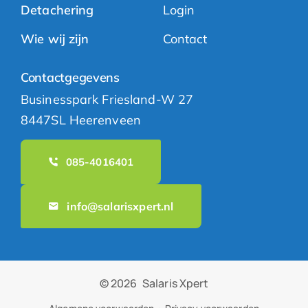
Detachering
Login
Wie wij zijn
Contact
Contactgegevens
Businesspark Friesland-W 27
8447SL Heerenveen
085-4016401
info@salarisxpert.nl
© 2026
Salaris Xpert