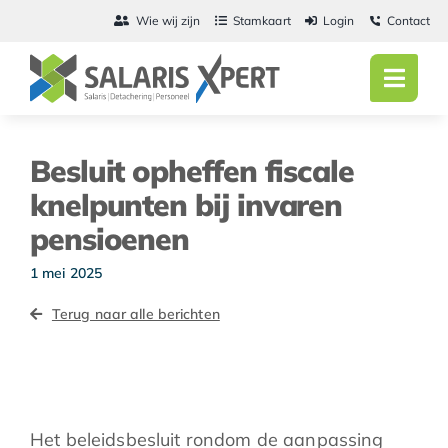
Ga
Wie wij zijn
Stamkaart
Login
Contact
naar
inhoud
Toggl
Navig
Home
Besluit opheffen fiscale
Salarisadmini
knelpunten bij invaren
pensioenen
Detachering
1 mei 2025
Personeel
Terug naar alle berichten
Vacatures
Actueel
Het beleidsbesluit rondom de aanpassing