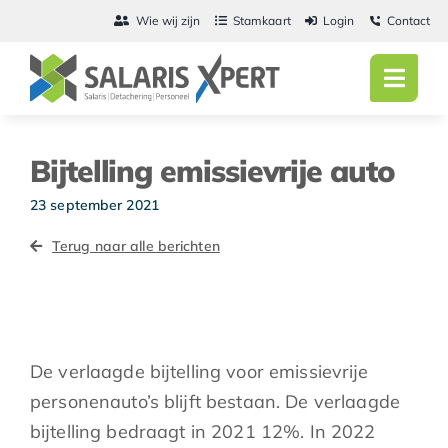
Ga
Wie wij zijn
Stamkaart
Login
Contact
naar
inhoud
Toggl
Navig
Home
Bijtelling emissievrije auto
Salarisadmini
23 september 2021
Detachering
Terug naar alle berichten
Personeel
Vacatures
De verlaagde bijtelling voor emissievrije
Actueel
personenauto’s blijft bestaan. De verlaagde
bijtelling bedraagt in 2021 12%. In 2022