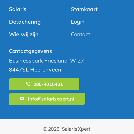
Salaris
Stamkaart
Detachering
Login
Wie wij zijn
Contact
Contactgegevens
Businesspark Friesland-W 27
8447SL Heerenveen
085-4016401
info@salarisxpert.nl
© 2026
Salaris Xpert