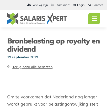
Ga
Wie wij zijn
Stamkaart
Login
Contact
naar
inhoud
Toggl
Navig
Home
Bronbelasting op royalty en
Salarisadmini
dividend
Detachering
19 september 2019
Terug naar alle berichten
Personeel
Vacatures
Actueel
Om te voorkomen dat Nederland nog langer
wordt gebruikt voor belastingontwijking stelt