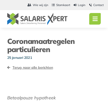
Ga
Wie wij zijn
Stamkaart
Login
Contact
naar
inhoud
Toggl
Navig
Home
Coronamaatregelen
Salarisadmini
particulieren
Detachering
25 januari 2021
Terug naar alle berichten
Personeel
Vacatures
Actueel
Betaalpauze hypotheek