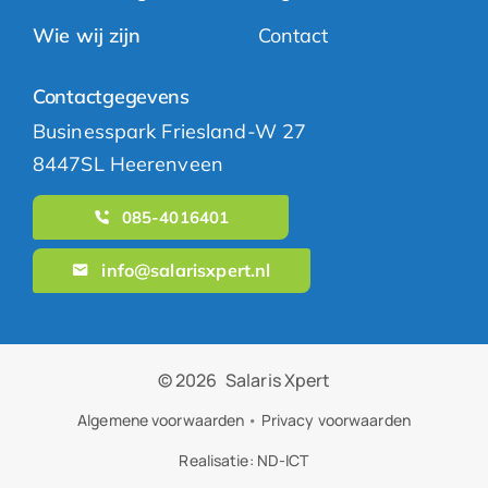
Wie wij zijn
Contact
Contactgegevens
Businesspark Friesland-W 27
8447SL Heerenveen
085-4016401
info@salarisxpert.nl
© 2026
Salaris Xpert
Algemene voorwaarden
•
Privacy voorwaarden
Realisatie:
ND-ICT