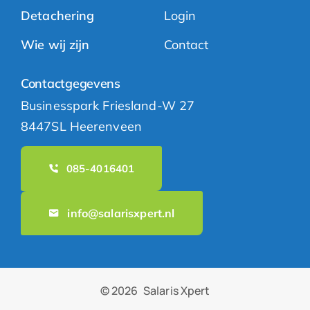
Detachering
Login
Wie wij zijn
Contact
Contactgegevens
Businesspark Friesland-W 27
8447SL Heerenveen
085-4016401
info@salarisxpert.nl
© 2026
Salaris Xpert