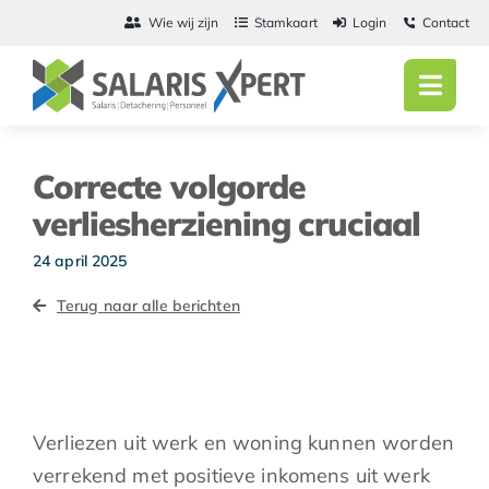
Ga
Wie wij zijn
Stamkaart
Login
Contact
naar
inhoud
Toggl
Navig
Home
Correcte volgorde
Salarisadmini
verliesherziening cruciaal
Detachering
24 april 2025
Terug naar alle berichten
Personeel
Vacatures
Actueel
Verliezen uit werk en woning kunnen worden
verrekend met positieve inkomens uit werk