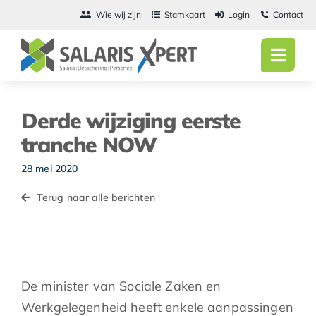
Ga
Wie wij zijn
Stamkaart
Login
Contact
naar
inhoud
Toggl
Navig
Home
Derde wijziging eerste
Salarisadmini
tranche NOW
Detachering
28 mei 2020
Terug naar alle berichten
Personeel
Vacatures
Actueel
De minister van Sociale Zaken en
Werkgelegenheid heeft enkele aanpassingen