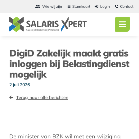
Ga
Wie wij zijn
Stamkaart
Login
Contact
naar
inhoud
Toggl
Navig
Home
DigiD Zakelijk maakt gratis
Salarisadmini
inloggen bij Belastingdienst
mogelijk
Detachering
2 juli 2026
Personeel
Terug naar alle berichten
Vacatures
Actueel
De minister van BZK wil met een wijziging