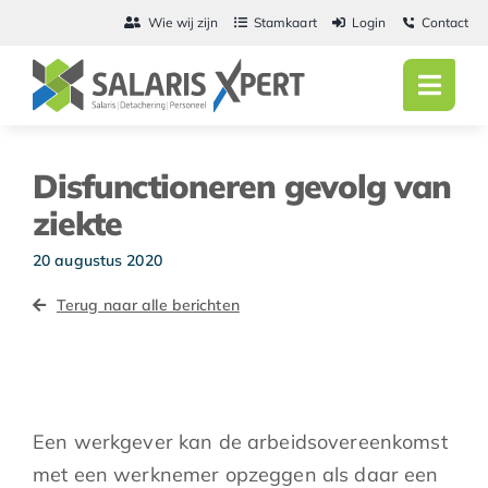
Ga
Wie wij zijn
Stamkaart
Login
Contact
naar
inhoud
Toggl
Navig
Home
Disfunctioneren gevolg van
Salarisadmini
ziekte
Detachering
20 augustus 2020
Terug naar alle berichten
Personeel
Vacatures
Actueel
Een werkgever kan de arbeidsovereenkomst
met een werknemer opzeggen als daar een