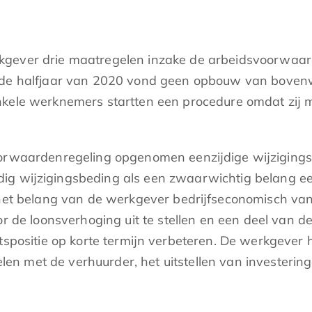
kgever drie maatregelen inzake de arbeidsvoorwaar
ede halfjaar van 2020 vond geen opbouw van bovenw
Enkele werknemers startten een procedure omdat zi
oorwaardenregeling opgenomen eenzijdige wijzigings
dig wijzigingsbeding als een zwaarwichtig belang 
 het belang van de werkgever bedrijfseconomisch va
or de loonsverhoging uit te stellen en een deel van 
itspositie op korte termijn verbeteren. De werkgever
ndelen met de verhuurder, het uitstellen van invest