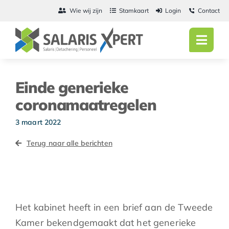
Ga
Wie wij zijn
Stamkaart
Login
Contact
naar
inhoud
Toggl
Navig
Home
Einde generieke
Salarisadmini
coronamaatregelen
Detachering
3 maart 2022
Terug naar alle berichten
Personeel
Vacatures
Actueel
Het kabinet heeft in een brief aan de Tweede
Kamer bekendgemaakt dat het generieke