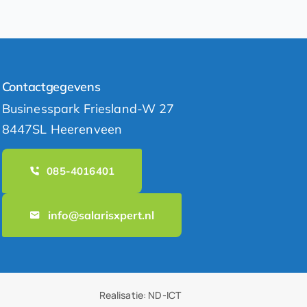
Contactgegevens
Businesspark Friesland-W 27
8447SL Heerenveen
085-4016401
info@salarisxpert.nl
Realisatie:
ND-ICT