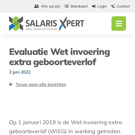
Ga
Wie wij zijn
Stamkaart
Login
Contact
naar
inhoud
Toggl
Navig
Home
Evaluatie Wet invoering
Salarisadmini
extra geboorteverlof
Detachering
2 juni 2022
Terug naar alle berichten
Personeel
Vacatures
Actueel
Op 1 januari 2019 is de Wet invoering extra
geboorteverlof (WIEG) in werking getreden.