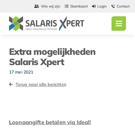
Ga
Wie wij zijn
Stamkaart
Login
Contact
naar
inhoud
Toggl
Navig
Home
Extra mogelijkheden
Salarisadmini
Salaris Xpert
Detachering
17 mei 2021
Terug naar alle berichten
Personeel
Vacatures
Actueel
Loonaangifte betalen via Ideal!