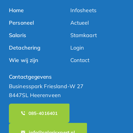
Home
Infosheets
Personeel
Actueel
Salaris
Stamkaart
Detachering
Login
Wie wij zijn
Contact
Contactgegevens
Businesspark Friesland-W 27
8447SL Heerenveen
085-4016401
info@salarisxpert.nl