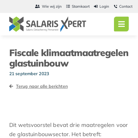
Ga
Wie wij zijn
Stamkaart
Login
Contact
naar
inhoud
Toggl
Navig
Home
Fiscale klimaatmaatregelen
Salarisadmini
glastuinbouw
Detachering
21 september 2023
Terug naar alle berichten
Personeel
Vacatures
Actueel
Dit wetsvoorstel bevat drie maatregelen voor
de glastuinbouwsector. Het betreft: