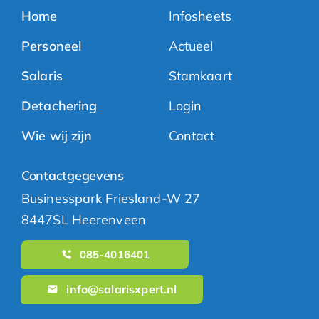
Home
Infosheets
Personeel
Actueel
Salaris
Stamkaart
Detachering
Login
Wie wij zijn
Contact
Contactgegevens
Businesspark Friesland-W 27
8447SL Heerenveen
085-4016401
info@salarisxpert.nl