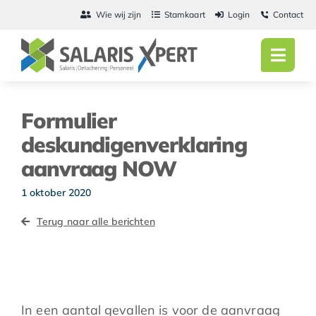
Ga
Wie wij zijn
Stamkaart
Login
Contact
naar
inhoud
Toggl
Navig
Home
Formulier
Salarisadmini
deskundigenverklaring
aanvraag NOW
Detachering
1 oktober 2020
Personeel
Terug naar alle berichten
Vacatures
Actueel
In een aantal gevallen is voor de aanvraag