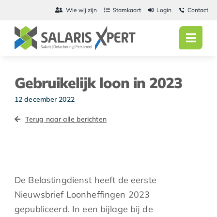
Ga
Wie wij zijn
Stamkaart
Login
Contact
naar
inhoud
Toggl
Navig
Home
Gebruikelijk loon in 2023
Salarisadmini
12 december 2022
Detachering
Terug naar alle berichten
Personeel
Vacatures
De Belastingdienst heeft de eerste
Actueel
Nieuwsbrief Loonheffingen 2023
gepubliceerd. In een bijlage bij de