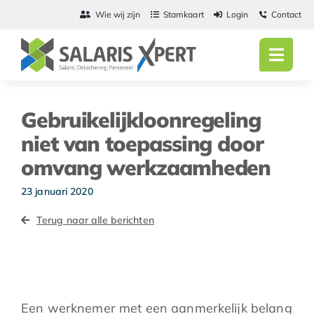
Ga
Wie wij zijn
Stamkaart
Login
Contact
naar
inhoud
Toggl
Navig
Home
Gebruikelijkloonregeling
Salarisadmini
niet van toepassing door
omvang werkzaamheden
Detachering
23 januari 2020
Personeel
Terug naar alle berichten
Vacatures
Actueel
Een werknemer met een aanmerkelijk belang