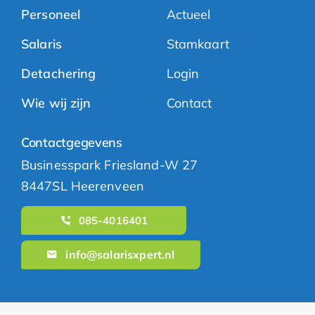
Personeel
Actueel
Salaris
Stamkaart
Detachering
Login
Wie wij zijn
Contact
Contactgegevens
Businesspark Friesland-W 27
8447SL Heerenveen
085-4016401
info@salarisxpert.nl