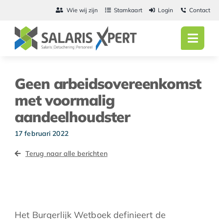
Ga
Wie wij zijn
Stamkaart
Login
Contact
naar
inhoud
Toggl
Navig
Home
Geen arbeidsovereenkomst
Salarisadmini
met voormalig
aandeelhoudster
Detachering
17 februari 2022
Personeel
Terug naar alle berichten
Vacatures
Actueel
Het Burgerlijk Wetboek definieert de