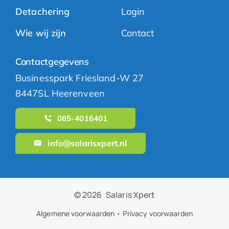
Detachering
Login
Wie wij zijn
Contact
Contactgegevens
Businesspark Friesland-W 27
8447SL Heerenveen
085-4016401
info@salarisxpert.nl
© 2026
Salaris Xpert
Algemene voorwaarden
•
Privacy voorwaarden