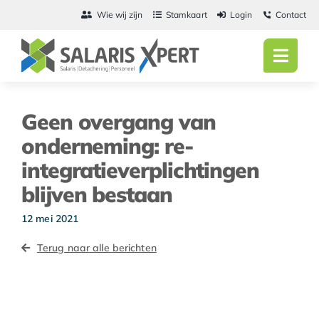
Ga
Wie wij zijn
Stamkaart
Login
Contact
naar
inhoud
Toggl
Navig
Home
Geen overgang van
Salarisadmini
onderneming: re-
integratieverplichtingen
Detachering
blijven bestaan
Personeel
12 mei 2021
Vacatures
Terug naar alle berichten
Actueel