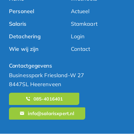
Personeel
Actueel
Salaris
Stamkaart
Detachering
Login
Wie wij zijn
Contact
Contactgegevens
Businesspark Friesland-W 27
8447SL Heerenveen
085-4016401
info@salarisxpert.nl