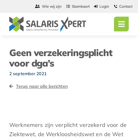
Ga
Wie wij zijn
Stamkaart
Login
Contact
naar
inhoud
Toggl
Navig
Home
Geen verzekeringsplicht
Salarisadmini
voor dga’s
Detachering
2 september 2021
Terug naar alle berichten
Personeel
Vacatures
Actueel
Werknemers zijn verplicht verzekerd voor de
Ziektewet, de Werkloosheidswet en de Wet