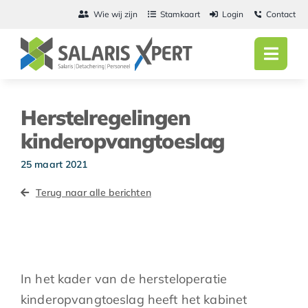
Ga
Wie wij zijn
Stamkaart
Login
Contact
naar
inhoud
Toggl
Navig
Home
Herstelregelingen
Salarisadmini
kinderopvangtoeslag
Detachering
25 maart 2021
Terug naar alle berichten
Personeel
Vacatures
Actueel
In het kader van de hersteloperatie
kinderopvangtoeslag heeft het kabinet