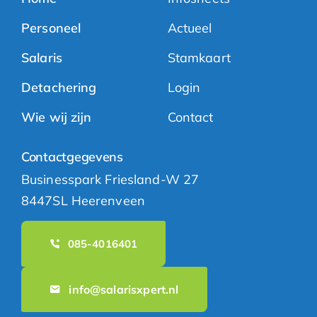
Personeel
Actueel
Salaris
Stamkaart
Detachering
Login
Wie wij zijn
Contact
Contactgegevens
Businesspark Friesland-W 27
8447SL Heerenveen
085-4016401
info@salarisxpert.nl