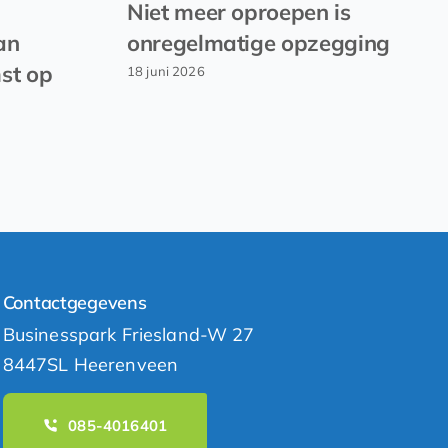
Niet meer oproepen is
an
onregelmatige opzegging
st op
18 juni 2026
Contactgegevens
Businesspark Friesland-W 27
8447SL Heerenveen
085-4016401