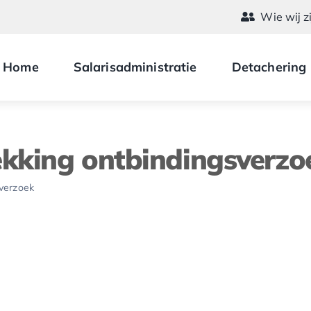
Wie wij z
Home
Salarisadministratie
Detachering
ekking ontbindingsverzo
sverzoek