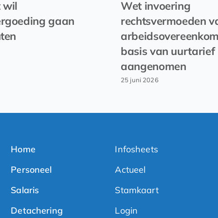
 wil
Wet invoering
ergoeding gaan
rechtsvermoeden v
hten
arbeidsovereenkom
basis van uurtarief
aangenomen
25 juni 2026
Home
Infosheets
Personeel
Actueel
Salaris
Stamkaart
Detachering
Login