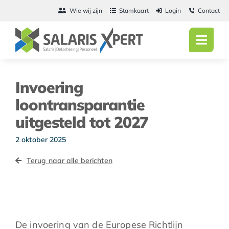
Ga
Wie wij zijn
Stamkaart
Login
Contact
naar
inhoud
Toggl
Navig
Home
Invoering
Salarisadmini
loontransparantie
uitgesteld tot 2027
Detachering
2 oktober 2025
Personeel
Terug naar alle berichten
Vacatures
Actueel
De invoering van de Europese Richtlijn