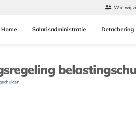
Wie wij z
Home
Salarisadministratie
Detachering
sregeling belastingsch
ngschulden