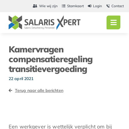
Ga
Wie wij zijn
Stamkaart
Login
Contact
naar
inhoud
Toggl
Navig
Home
Kamervragen
Salarisadmini
compensatieregeling
transitievergoeding
Detachering
22 april 2021
Personeel
Terug naar alle berichten
Vacatures
Actueel
Een werkgever is wettelijk verplicht om bij