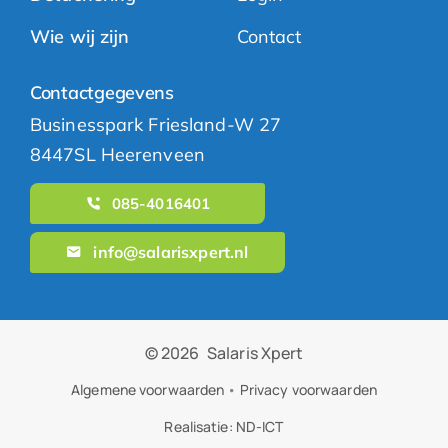
Wie wij zijn
Contact
Contactgegevens
Businesspark Friesland-W 27
8447SL Heerenveen
085-4016401
info@salarisxpert.nl
© 2026
Salaris Xpert
Algemene voorwaarden
•
Privacy voorwaarden
Realisatie:
ND-ICT