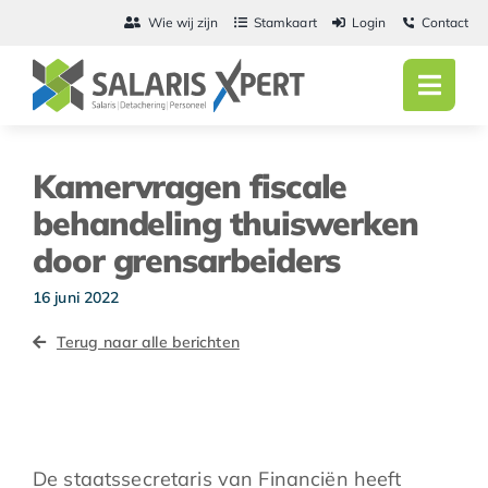
Ga
Wie wij zijn
Stamkaart
Login
Contact
naar
inhoud
Toggl
Navig
Home
Kamervragen fiscale
Salarisadmini
behandeling thuiswerken
door grensarbeiders
Detachering
16 juni 2022
Personeel
Terug naar alle berichten
Vacatures
Actueel
De staatssecretaris van Financiën heeft