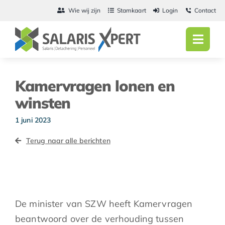
Ga
Wie wij zijn
Stamkaart
Login
Contact
naar
inhoud
Toggl
Navig
Home
Kamervragen lonen en
Salarisadmini
winsten
Detachering
1 juni 2023
Terug naar alle berichten
Personeel
Vacatures
Actueel
De minister van SZW heeft Kamervragen
beantwoord over de verhouding tussen