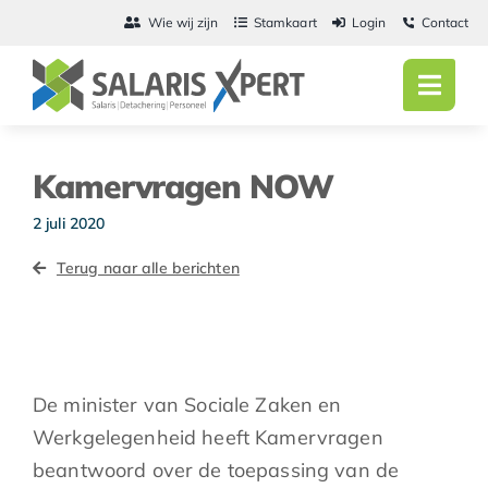
Ga
Wie wij zijn
Stamkaart
Login
Contact
naar
inhoud
Toggl
Navig
Home
Kamervragen NOW
Salarisadmini
2 juli 2020
Detachering
Terug naar alle berichten
Personeel
Vacatures
De minister van Sociale Zaken en
Actueel
Werkgelegenheid heeft Kamervragen
beantwoord over de toepassing van de