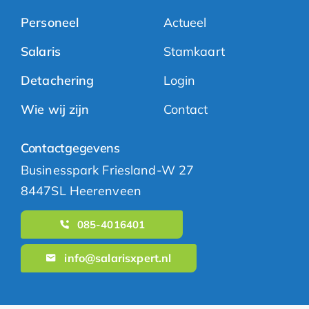
Personeel
Actueel
Salaris
Stamkaart
Detachering
Login
Wie wij zijn
Contact
Contactgegevens
Businesspark Friesland-W 27
8447SL Heerenveen
085-4016401
info@salarisxpert.nl