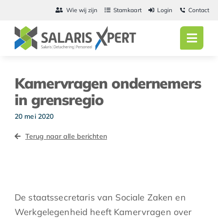
Ga
Wie wij zijn
Stamkaart
Login
Contact
naar
inhoud
Toggl
Navig
Home
Kamervragen ondernemers
Salarisadmini
in grensregio
Detachering
20 mei 2020
Terug naar alle berichten
Personeel
Vacatures
Actueel
De staatssecretaris van Sociale Zaken en
Werkgelegenheid heeft Kamervragen over