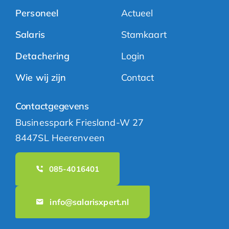
Personeel
Actueel
Salaris
Stamkaart
Detachering
Login
Wie wij zijn
Contact
Contactgegevens
Businesspark Friesland-W 27
8447SL Heerenveen
085-4016401
info@salarisxpert.nl