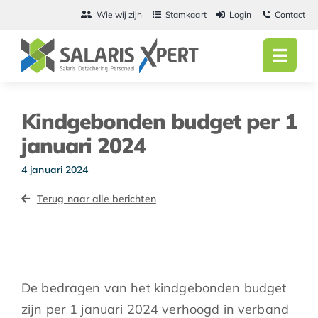
Ga
Wie wij zijn
Stamkaart
Login
Contact
naar
inhoud
Toggl
Navig
Home
Kindgebonden budget per 1
Salarisadmini
januari 2024
Detachering
4 januari 2024
Terug naar alle berichten
Personeel
Vacatures
Actueel
De bedragen van het kindgebonden budget
zijn per 1 januari 2024 verhoogd in verband