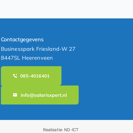
Contactgegevens
Businesspark Friesland-W 27
8447SL Heerenveen
085-4016401
info@salarisxpert.nl
Realisatie:
ND-ICT