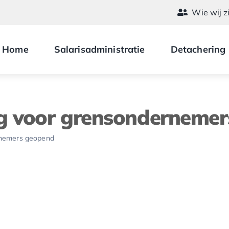
Wie wij z
Home
Salarisadministratie
Detachering
ng voor grensonderneme
rnemers geopend